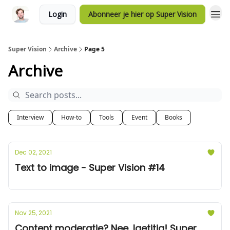
Login
Abonneer je hier op Super Vision
Super Vision
Archive
Page 5
Archive
Interview
How-to
Tools
Event
Books
Dec 02, 2021
Text to image - Super Vision #14
Nov 25, 2021
Content moderatie? Nee, laetitia! Super