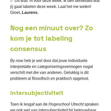
✅ Dit was 'm voor deze week. Ik ben benieuwd wat
jij gaat labelen deze week. Laat het me weten!
Groet,
Laurens.
Nog een minuut over? Zo
kom je tot labeling
consensus
By now
heb je wel door dat jouw individuele
interpretatie en categoriseringsvermogen nogal
verschilt met die van anderen. Gelukkig is dit
probleem al filosofisch
en
praktisch opgelost.
Intersubjectiviteit
Toen ik lesgaf aan de
Hogeschool Utrecht
spraken
we ook wel van
intersubjectiviteit
bij
betrouwbaar