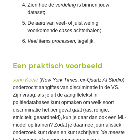
Zien hoe de
verdeling
is binnen jouw
dataset;
De
aard
van veel- of juist weinig
voorkomende
cases
achterhalen;
Veel
items
processen,
tegelijk.
Een praktisch voorbeeld
John Keefe
(
New York Times
, ex-
Quartz AI Studio
)
onderzocht aangiftes van discriminatie in de VS.
Zijn vraag: als je uit de aangiftetekst in
politiedatabases kunt opmaken om welk soort
discriminatie het per geval gaat (ras, religie,
etniciteit, geaardheid), kun je daar dan ook een ML-
model op trainen? Zodat je daarmee journalistiek
onderzoek kunt doen en kunt schrijven:
'de meeste
hatecrimes afgelopen jaar waren x en z