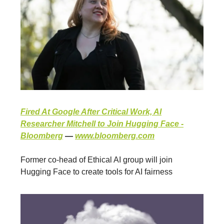
Fired At Google After Critical Work, AI
Researcher Mitchell to Join Hugging Face -
Bloomberg
—
www.bloomberg.com
Former co-head of Ethical AI group will join
Hugging Face to create tools for AI fairness