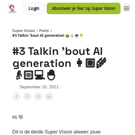
Login
Abonneer je hier op Super Vision
Super Vision
Posts
#3 Talkin 'bout AI generation 👩🏽‍🌾👴🏻💻🐣
#3 Talkin 'bout AI
generation 👩🏽‍🌾
👴🏻💻🐣
September 16, 2021
Hi 👋
Dit is de derde
Super Vision
alweer: jouw