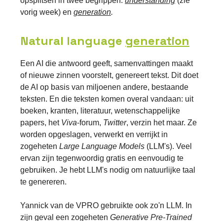
opsplitsen in twee begrippen:
understanding
(zie
vorig week) en
generation
.
Natural language
generation
Een AI die antwoord geeft, samenvattingen maakt
of nieuwe zinnen voorstelt, genereert tekst. Dit doet
de AI op basis van miljoenen andere, bestaande
teksten. En die teksten komen overal vandaan: uit
boeken, kranten, literatuur, wetenschappelijke
papers, het
Viva
-forum,
Twitter
, verzin het maar. Ze
worden opgeslagen, verwerkt en verrijkt in
zogeheten
Large Language Models
(LLM's). Veel
ervan zijn tegenwoordig gratis en eenvoudig te
gebruiken. Je hebt LLM's nodig om natuurlijke taal
te genereren.
Yannick van de VPRO gebruikte ook zo'n LLM. In
zijn geval een zogeheten
Generative
Pre-Trained