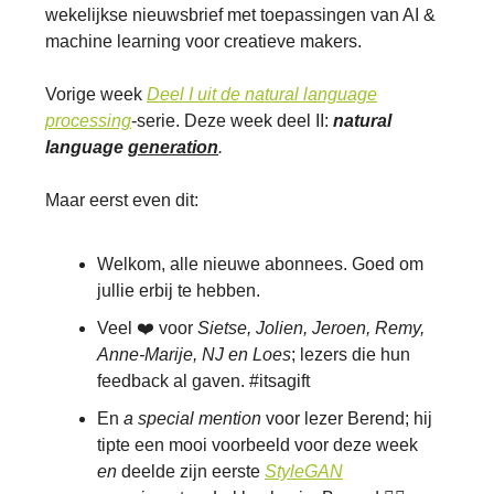
wekelijkse nieuwsbrief met toepassingen van AI &
machine learning voor creatieve makers.
Vorige week
Deel I uit de
natural language
processing
-serie. Deze week deel II:
natural
language
generation
.
Maar eerst even dit:
Welkom, alle nieuwe abonnees. Goed om
jullie erbij te hebben.
Veel ❤️ voor
Sietse, Jolien, Jeroen, Remy,
Anne-Marije, NJ en Loes
; lezers die hun
feedback al gaven. #itsagift
En
a special mention
voor lezer Berend; hij
tipte een mooi voorbeeld voor deze week
en
deelde zijn eerste
StyleGAN