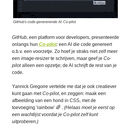
GitHub's code-genererende AI: Co-pilot
GitHub
, een platform voor developers, presenteerde
onlangs hun
Co-pilot
:
een AI die code genereert
o.b.v. een voorzetje. Zo hoef je straks niet zelf meer
een
image-resizer
te schrijven, maar geef je
Co-
pilot
alleen een opzetje; de AI schrijft de rest van je
code.
Yannick Gregoire vertelde me dat je ook creatiever
kunt gaan met
Co-pilot
, en zeggen: maak een
afbeelding van een hond in CSS, met de
toevoeging 'rainbow' 🌈 .
(Helaas moet je eerst op
een wachtlijst voordat je Co-pilot zelf kunt
uitproberen.)