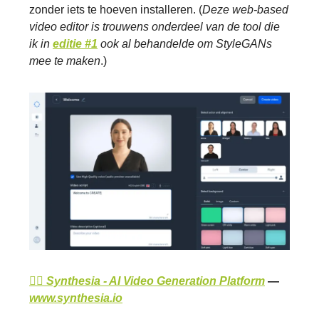
zonder iets te hoeven installeren. (
Deze web-based
video editor is trouwens onderdeel van de tool die
ik in
editie #1
ook al behandelde om StyleGANs
mee te maken
.)
👉🏽 Synthesia - AI Video Generation Platform
—
www.synthesia.io