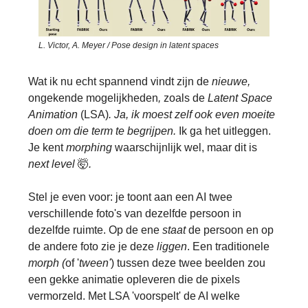
L. Victor, A. Meyer / Pose design in latent spaces
Wat ik nu echt spannend vindt zijn de
nieuwe,
ongekende
mogelijkheden
,
zoals de
Latent Space
Animation
(LSA)
. Ja, ik moest zelf ook even moeite
doen om die term te begrijpen.
Ik ga het uitleggen.
Je kent
morphing
waarschijnlijk wel, maar dit is
next level
🤯
.
Stel je even voor: je toont aan een AI twee
verschillende foto's van dezelfde persoon in
dezelfde ruimte. Op de ene
staat
de persoon en op
de andere foto zie je deze
liggen
. Een traditionele
morph (
of '
tween'
) tussen deze twee beelden zou
een gekke animatie opleveren die de pixels
vermorzeld. Met LSA 'voorspelt' de AI welke