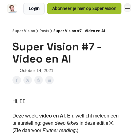
Login
Abonneer je hier op Super Vision
Super Vision
Posts
Super Vision #7 - Video en AI
Super Vision #7 -
Video en AI
October 14, 2021
Hi, 🖐🏿
Deze week:
video en AI
. En, wellicht meteen een
teleurstelling: geen
deep fakes
in deze editie😬.
(Zie daarvoor
Further reading
.)