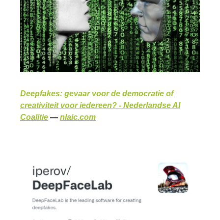
Deepfakes: gevaar voor de democratie of
creativiteit voor iedereen? - Nederlandse AI
Coalitie
—
nlaic.com