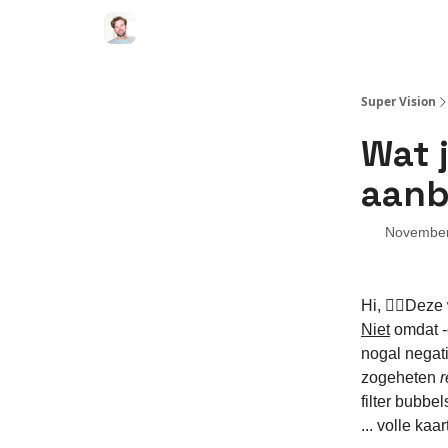
Super Vision
Wat 
aanb
November
Hi, ✋🏻Deze
Niet
omdat -e
nogal negati
zogeheten
r
filter bubbe
... volle kaar