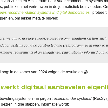
ten van Zurich en Amsterdam naar
hoe
recommender systems m
s, publiek en het vertrouwen in de journalistiek beinvloeden. Ond
'news recommendation systems in digital democracies
', probeer
rijgen en, om lekker meta te blijven:
re, we aim to develop evidence-based recommendations on how such
ation systems could be constructed and (re)programmed in order to m
rmative requirements of an enlightened, pluralistically informed public
 nog: in de zomer van 2024 volgen de resultaten 😱.
 werkt digitaal aanbevelen eigenl
bevelingssystemen - in jargon '
recommender systems'
(RecSys
gezien in drie stappen. Informatie wordt: