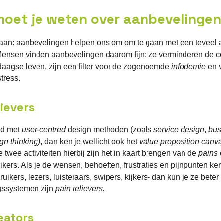
 moet je weten over aanbevelingen
gaan: aanbevelingen helpen ons om om te gaan met een teveel 
 Mensen vinden aanbevelingen daarom fijn: ze verminderen de c
daagse leven, zijn een filter voor de zogenoemde
infodemie
en 
tress.
lievers
nd met
user-centred
design methoden (zoals
service design
,
bus
gn thinking)
, dan ken je wellicht ook het
value proposition canv
e twee activiteiten hierbij zijn het in kaart brengen van de
pains
ikers. Als je de wensen, behoeften, frustraties en pijnpunten ken
ruikers, lezers, luisteraars, swipers, kijkers- dan kun je ze beter
gssystemen zijn
pain relievers.
eators