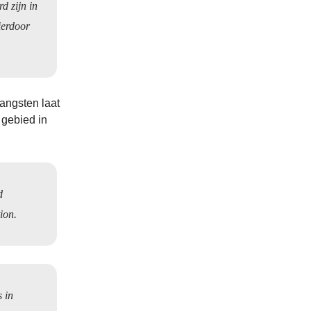
d zijn in
ierdoor
angsten laat
 gebied in
d
ion.
 in