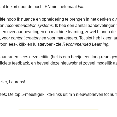
aal te kort door de bocht EN niet helemaal
fair.
itie hoop ik nuance en opheldering te brengen in het denken
ov
van
recommendation systems.
Ik heb een aantal aanbevelingen v
eten over aanbevelingen en machine learning; zowel binnen de
k, voor
content creators
en voor marketeers. Tot slot heb ik een a
or lees-, kijk- en luistervoer - zie
Recommended Learning.
e aanraden: lees deze editie (het is een beetje een long-read ge
liciete feedback, en beveel deze nieuwsbrief zoveel mogelijk a
zier, Laurens!
eek:
De top 5-meest-geklikte-links uit m'n nieuwsbrieven tot nu t