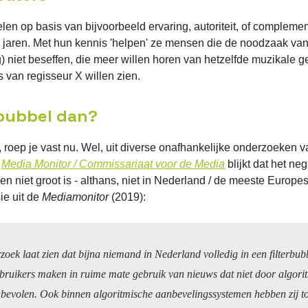
len op basis van bijvoorbeeld ervaring, autoriteit, of complemen
l jaren. Met hun kennis 'helpen' ze mensen die de noodzaak va
) niet beseffen, die meer willen horen van hetzelfde muzikale g
s van regisseur X willen zien.
 bubbel dan?
.", roep je vast nu. Wel, uit diverse onafhankelijke onderzoeken 
e
Media Monitor / Commissariaat voor de Media
blijkt dat het neg
en niet groot is - althans, niet in Nederland / de meeste Europe
ie uit de
Mediamonitor
(2019):
oek laat zien dat bijna niemand in Nederland volledig in een filterbubb
ruikers maken in ruime mate gebruik van nieuws dat niet door algori
bevolen. Ook binnen algoritmische aanbevelingssystemen hebben zij 