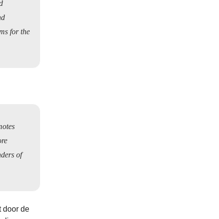
d
nd
ms for the
motes
ore
nders of
t door de