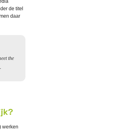
edia
er de titel
t men daar
eet the
.
ijk?
) werken