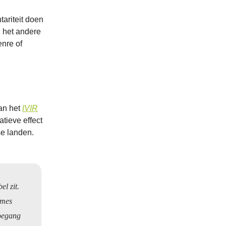
tariteit doen
n het andere
enre of
van het
IVIR
atieve effect
se landen.
el zit.
tmes
toegang