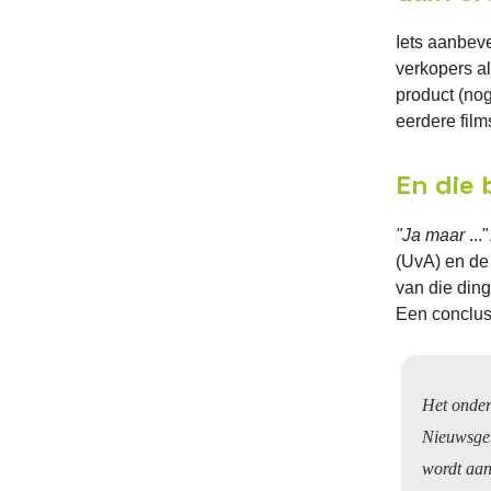
Iets aanbeve
verkopers a
product (nog
eerdere film
En die
"Ja maar
..
(UvA) en d
van die ding
Een conclus
Het onderz
Nieuwsgeb
wordt aan