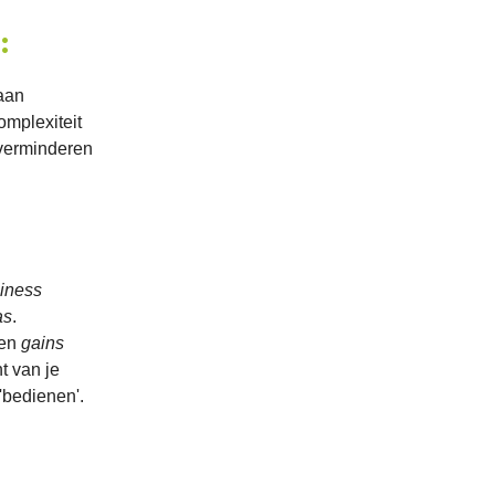
:
aan
omplexiteit
verminderen
iness
as
.
en
gains
t van je
 'bedienen'.