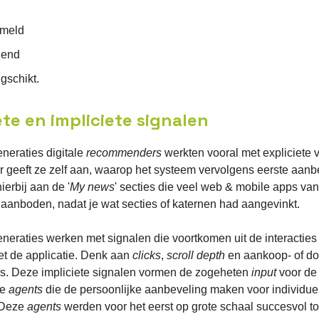
ameld
dend
gschikt.
ete en impliciete signalen
neraties digitale
recommenders
werkten vooral met expliciete 
r geeft ze zelf aan, waarop het systeem vervolgens eerste aan
ierbij aan de '
My news
' secties die veel web & mobile apps van
 aanboden, nadat je wat secties of katernen had aangevinkt.
neraties werken met signalen die voortkomen uit de interacties
et de applicatie. Denk aan
clicks
,
scroll depth
en aankoop- of d
s. Deze impliciete signalen vormen de zogeheten
input
voor de
he
agents
die de persoonlijke aanbeveling maken voor individue
 Deze
agents
werden voor het eerst op grote schaal succesvol t