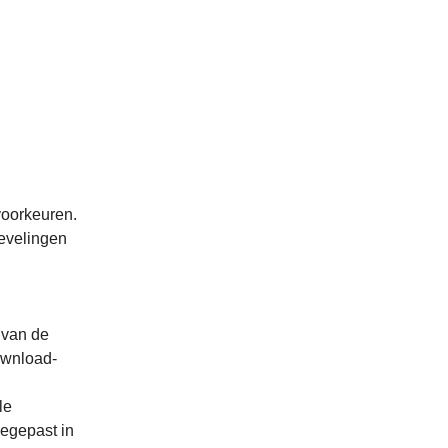
voorkeuren.
bevelingen
 van de
ownload-
le
oegepast in