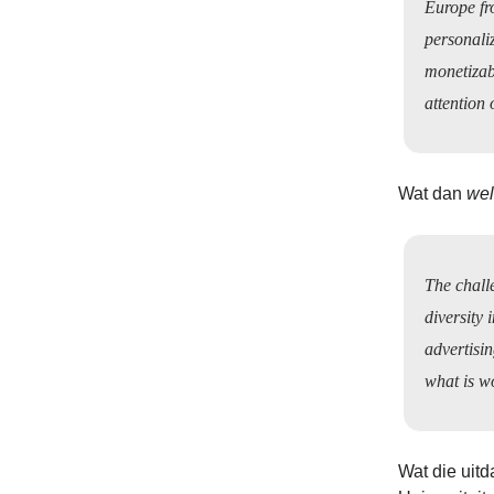
Europe fr
personali
monetizab
attention
Wat dan
wel
The challe
diversity 
advertisin
what is w
Wat die uitd