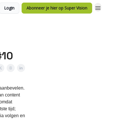
Login
Abonneer je hier op Super Vision
#10
 aanbevelen.
van content
omdat
te tijd;
dia volgen en