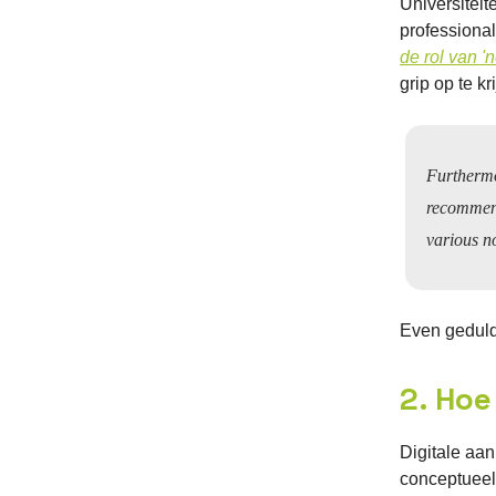
Universitei
professional
de rol van 
grip op te k
Furthermo
recommend
various no
Even geduld
2. Hoe
Digitale aan
conceptueel 