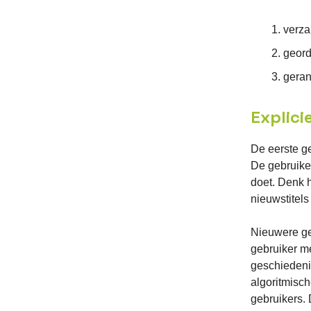
verz
geor
geran
Explici
De eerste ge
De gebruike
doet. Denk h
nieuwstitels
Nieuwere ge
gebruiker m
geschiedeni
algoritmisc
gebruikers.