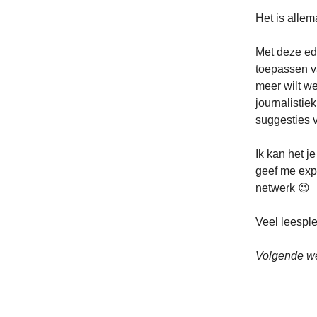
Het is allem
Met deze ed
toepassen 
meer wilt w
journalistie
suggesties vo
Ik kan het j
geef me exp
netwerk 😉
Veel leesple
Volgende w