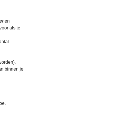
er
en
oor als je
antal
worden),
an binnen je
oe.