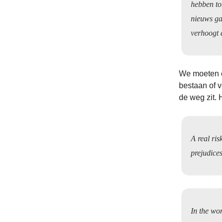
hebben to
nieuws ga
verhoogt 
We moeten op
bestaan of v
de weg zit. 
A real ris
prejudices
In the wo