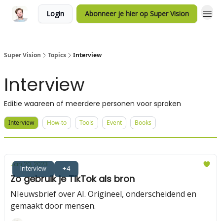
Login
Abonneer je hier op Super Vision
Super Vision
Topics
Interview
Interview
Editie waareen of meerdere personen voor spraken
Interview
How-to
Tools
Event
Books
Jan 20, 2023
Interview
+4
Zo gebruik je TikTok als bron
NIeuwsbrief over AI. Origineel, onderscheidend en
gemaakt door mensen.