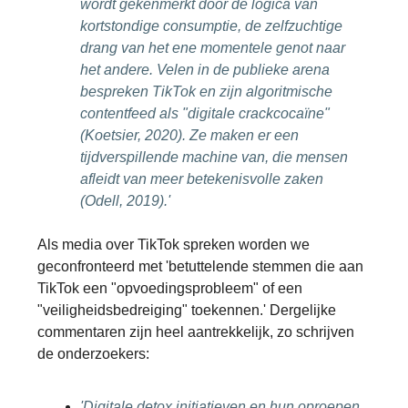
wordt gekenmerkt door de logica van
kortstondige consumptie, de zelfzuchtige
drang van het ene momentele genot naar
het andere. Velen in de publieke arena
bespreken TikTok en zijn algoritmische
contentfeed als "digitale crackcocaïne"
(Koetsier, 2020). Ze maken er een
tijdverspillende machine van, die mensen
afleidt van meer betekenisvolle zaken
(Odell, 2019).'
Als media over TikTok spreken worden we
geconfronteerd met
'betuttelende stemmen die aan
TikTok een "opvoedingsprobleem" of een
"veiligheidsbedreiging" toekennen.' Dergelijke
commentaren zijn heel aantrekkelijk, zo schrij
ven
de onderzoekers:
'Digitale detox initiatieven en hun oproepen