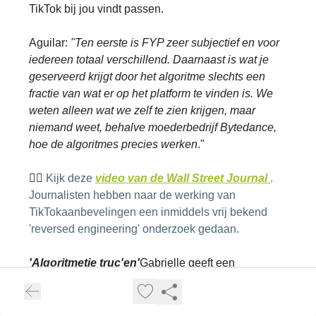
TikTok bij jou vindt passen.
Aguilar:
"Ten eerste is FYP zeer subjectief en voor
iedereen totaal verschillend. Daarnaast is wat je
geserveerd krijgt door het algoritme slechts een
fractie van wat er op het platform te vinden is. We
weten alleen wat we zelf te zien krijgen, maar
niemand weet, behalve moederbedrijf Bytedance,
hoe de algoritmes precies werken
."
👉🏽
Kijk deze
video van de
Wall Street Journal
.
Journalisten hebben naar de werking van
TikTokaanbevelingen een inmiddels vrij bekend
'reversed engineering' onderzoek gedaan.
'Algoritmetje truc'en'
Gabrielle geeft een
voorbeeld van de creativiteit van TikTokers die
proberen om deze algoritmes te omzeilen. Aguilar
heeft het over ondermijnen en 'hacken':