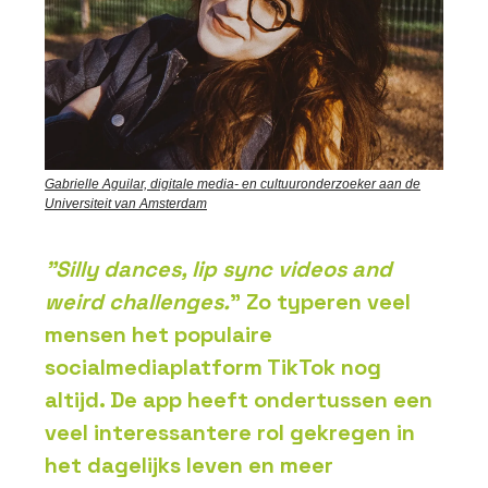
Gabrielle Aguilar, digitale media- en cultuuronderzoeker aan de
Universiteit van Amsterdam
"Silly dances, lip sync videos and
weird challenges.
" Zo typeren veel
mensen het populaire
socialmediaplatform TikTok nog
altijd. De app heeft ondertussen een
veel interessantere rol gekregen in
het dagelijks leven en meer