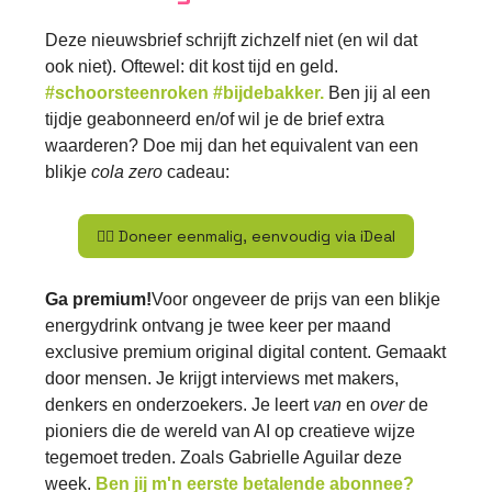
Deze nieuwsbrief schrijft zichzelf niet (en wil dat
ook niet). Oftewel: dit kost tijd en geld.
#schoorsteenroken #bijdebakker.
Ben jij al een
tijdje geabonneerd en/of wil je de brief extra
waarderen? Doe mij dan het equivalent van een
blikje
cola zero
cadeau:
👉🏽 Doneer eenmalig, eenvoudig via iDeal
Ga premium!
Voor ongeveer de prijs van een blikje
energydrink
ontvang je twee keer per maand
exclusive premium original digital content. Gemaakt
door mensen. Je krijgt interviews met makers,
denkers en onderzoekers. Je leert
van
en
over
de
pioniers die de wereld van AI op creatieve wijze
tegemoet treden. Zoals Gabrielle Aguilar deze
week.
Ben jij m'n eerste betalende abonnee?