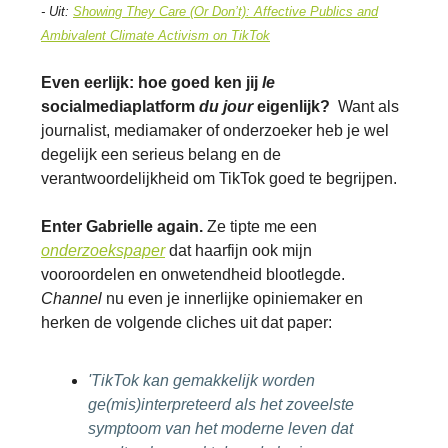
- Uit:
Showing They Care (Or Don’t): Affective Publics and
Ambivalent Climate Activism on TikTok
Even eerlijk: hoe goed ken jij
le
socialmediaplatform
du jour
eigenlijk?
Want als
journalist, mediamaker of onderzoeker heb je wel
degelijk een serieus belang en de
verantwoordelijkheid om TikTok goed te begrijpen.
Enter Gabrielle again.
Ze tipte me een
onderzoekspaper
dat haarfijn ook mijn
vooroordelen en onwetendheid blootlegde.
Channel
nu even je innerlijke opiniemaker en
herken de volgende cliches uit dat paper:
'TikTok kan gemakkelijk worden
ge(mis)interpreteerd als het zoveelste
symptoom van het moderne leven dat