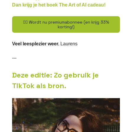
Dan krijg je het boek The Art of AI cadeau!
👉🏽 Wordt nu premiumabonnee (en krijg 33%
korting!)
Veel leesplezier weer.
Laurens
---
Deze editie:
Zo gebruik je
TikTok als bron.