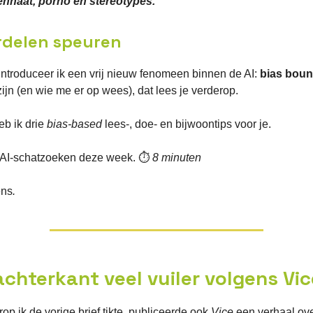
nhaat, porno en stereotypes.
rdelen speuren
ntroduceer ik een vrij nieuw fenomeen binnen de AI:
bias boun
zijn (en wie me er op wees), dat lees je verderop.
heb ik drie
bias-based
lees-, doe- en bijwoontips voor je.
 AI-schatzoeken deze week. ⏱
8 minuten
ens
.
achterkant veel vuiler volgens Vic
p ik de vorige brief tikte, publiceerde ook
Vice
een verhaal ov