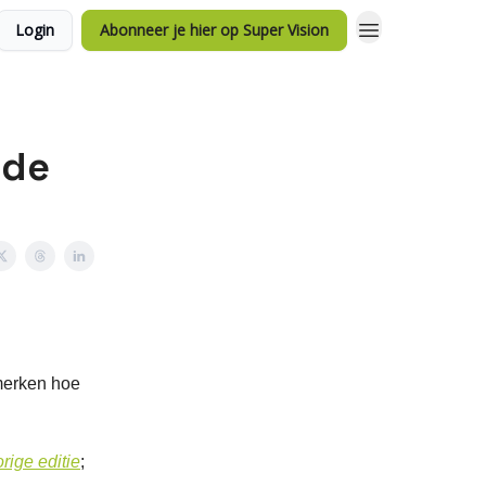
Login
Abonneer je hier op Super Vision
 de
 merken hoe
orige editie
;