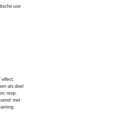
ktische
use
' effect.
en als doel
en; resp.
asend
: met
earning