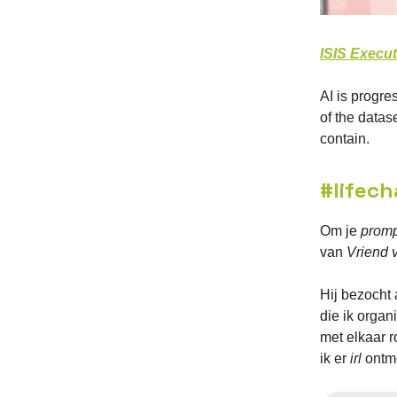
ISIS Execu
AI is progre
of the datas
contain.
#lifec
Om je
promp
van
Vriend 
Hij bezocht 
die ik organ
met elkaar r
ik er
irl
ontmo