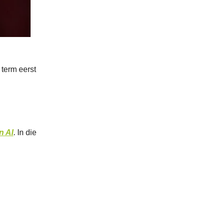
 term eerst
n AI
. In die