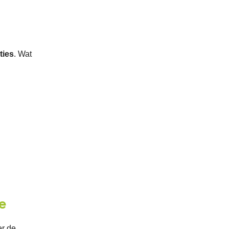
ties
. Wat
e
er de