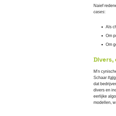
Naief reden
cases
:
Als c
Om pr
Om ge
Divers
M'n cynisch
Schaar #
al
dat bedrijve
divers en i
eerlijke al
modellen, w