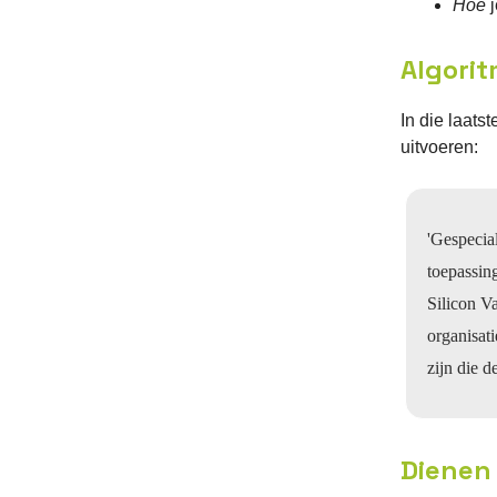
Hoe
j
Algorit
In die laatst
uitvoeren:
'Gespecia
toepassin
Silicon Va
organisat
zijn die 
Dienen