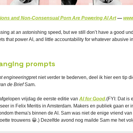
tions and Non-Consensual Porn Are Powering AI Art
—
www
ssing at an astonishing speed, but we still don’t have a good un
ets that power AI, and little accountability for whatever abusive 
hanging prompts
t engineering
pret niet verder te bederven, deel ik hier een tip d
van de Brief
Sam.
afgelopen vrijdag de eerste editie van
AI for Good
.(FYI: Dat is
iseer in Felix Meritis in Amsterdam. Makers en publiek gaan er 
ondom thema's binnen de AI. Sam was niet de enige vriend van 
ette trouwens 😀.) Dezelfde avond nog mailde Sam me het vo