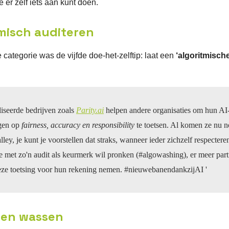
e er zelf iets aan kunt doen.
misch auditeren
e categorie was de vijfde doe-het-zelftip: laat
een
‘algoritmische
liseerde bedrijven zoals
Parity.ai
helpen andere organisaties om hun AI
gen op
fairness, accuracy en responsibility
te toetsen. Al komen ze nu n
lley, je kunt je voorstellen dat straks, wanneer ieder zichzelf respectere
ie met zo'n audit als keurmerk wil pronken (#algowashing), er meer part
deze toetsing voor hun rekening nemen. #nieuwebanendankzijAI '
 en wassen