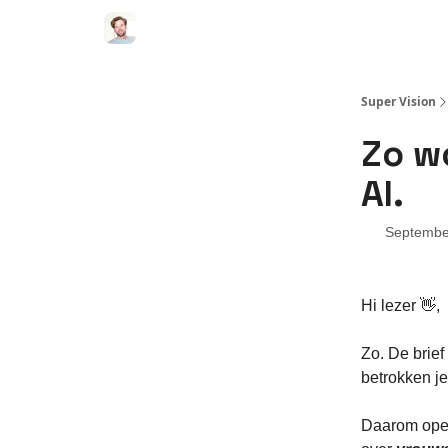
Super Vision
Zo wo
AI.
Septembe
Hi lezer 👋,
Zo. De brief
betrokken je
Daarom open