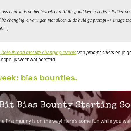
e reis naar huis na het bezoek aan AI for good kwam ik deze Twitter pos
'life changing' ervaringen met alleen al de huidige prompt -> image too
jk: :)
e hele thread met
life changing events
van
prompt artists
en je g
hopelijk weer wat hersteld.
eek: bias bounties.