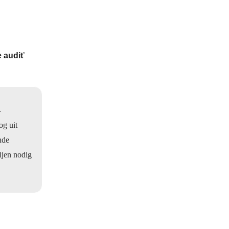
 audit
’
-
og uit
nde
ijen nodig