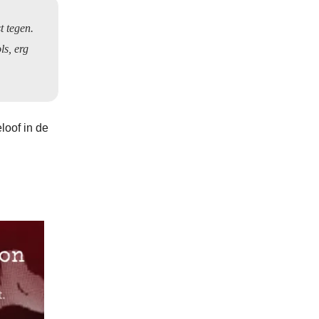
t tegen.
ls, erg
eloof in de