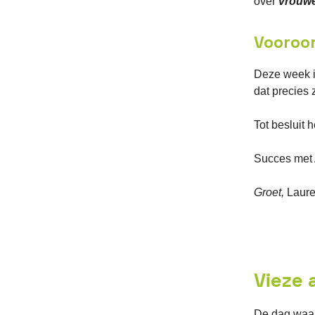
over
vrouwe
Vooroo
Deze week i
dat precies 
Tot besluit 
Succes met
Groet,
Laur
Vieze 
De dag waaro