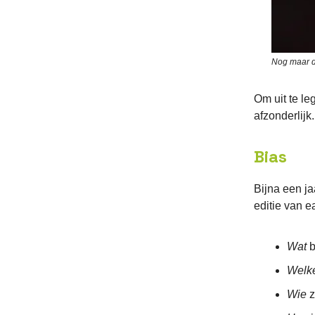
Nog maar dr
Om uit te l
afzonderlijk.
Bias
Bijna een ja
editie van ea
Wat
b
Welk
Wie
z