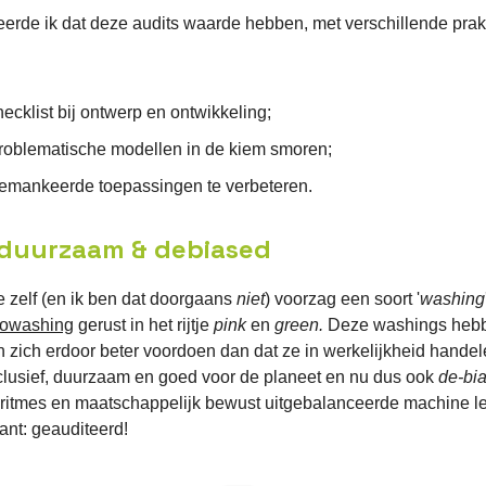
eerde ik dat deze audits waarde hebben, met verschillende pra
hecklist bij ontwerp en ontwikkeling;
oblematische modellen in de kiem smoren;
mankeerde toepassingen te verbeteren.
, duurzaam & debiased
e zelf (en ik ben dat doorgaans
niet
) voorzag een soort '
washing
gowashing
gerust in het rijtje
pink
en
green.
Deze washings hebb
n zich erdoor beter voordoen dan dat ze in werkelijkheid handel
nclusief, duurzaam en goed voor de planeet en nu dus ook
de-bi
goritmes en maatschappelijk bewust uitgebalanceerde machine l
ant: geauditeerd!