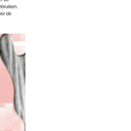
ebruiken.
oor de