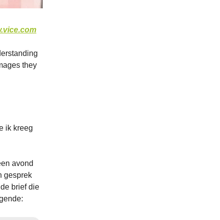
.vice.com
derstanding
images they
ie ik kreeg
 een avond
in gesprek
de brief die
lgende: