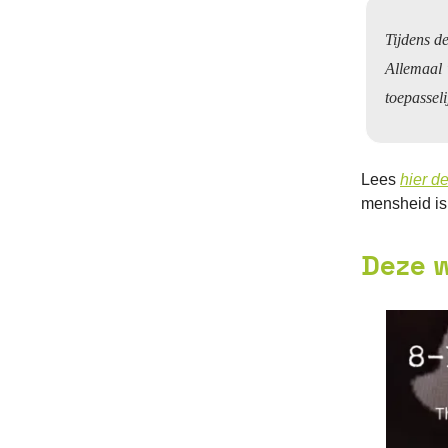
Tijdens d
Allemaal 
toepasseli
Lees
hier d
mensheid is 
Deze w