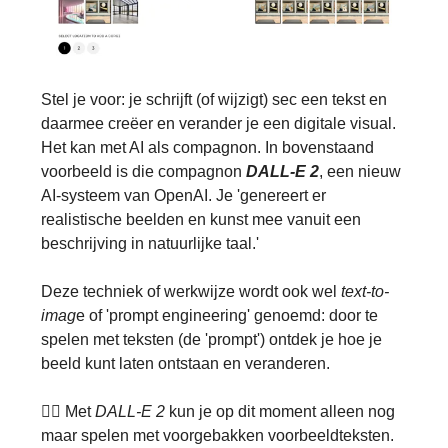
Stel je voor: je schrijft (of wijzigt) sec een tekst en
daarmee creëer en verander je een digitale visual.
Het kan met AI als compagnon. In bovenstaand
voorbeeld is die compagnon
DALL-E 2
, een nieuw
AI-systeem van OpenAI. Je 'genereert er
realistische beelden en kunst mee vanuit een
beschrijving in natuurlijke taal.'
Deze techniek of werkwijze wordt ook wel
text-to-
imag
e of 'prompt engineering' genoemd: door te
spelen met teksten (de 'prompt') ontdek je hoe je
beeld kunt laten ontstaan en veranderen.
👉🏽 Met
DALL-E
2
kun je op dit moment alleen nog
maar spelen met voorgebakken voorbeeldteksten.