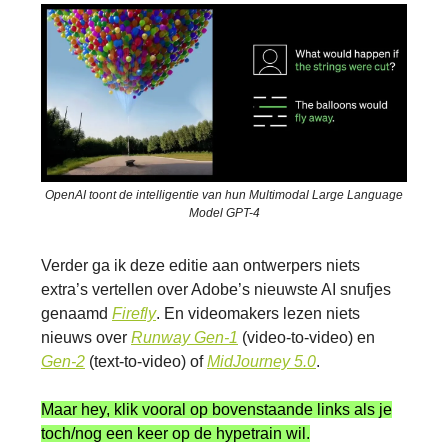
OpenAI toont de intelligentie van hun Multimodal Large Language
Model GPT-4
Verder ga ik deze editie aan ontwerpers niets
extra’s vertellen over Adobe’s nieuwste AI snufjes
genaamd
Firefly
. En videomakers lezen niets
nieuws over
Runway Gen-1
(video-to-video) en
Gen-2
(text-to-video) of
MidJourney 5.0
.
Maar hey, klik vooral op bovenstaande links als je
toch/nog een keer op de hypetrain wil.