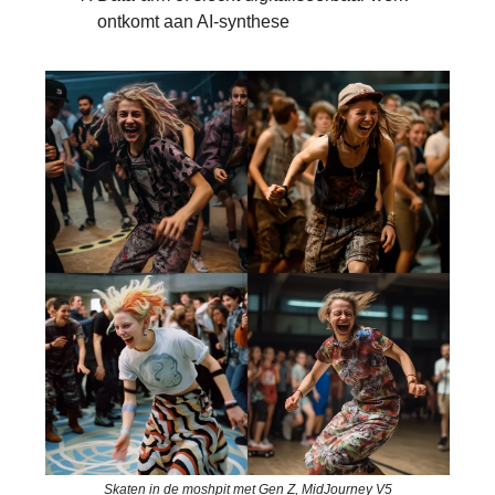
ontkomt aan AI-synthese
Skaten in de moshpit met Gen Z, MidJourney V5