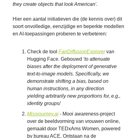
they create objects that look American‘.
Hier een aantal initiatieven die (de kennis over) dit
soort onvolledige, eenzijdige en beperkte modellen
en AI-toepassingen proberen te verbeteren:
Check de tool
FairDiffusionExplorer
van
Hugging Face. Gebouwd
‘to attenuate
biases after the deployment of generative
text-to-image models. Specifically, we
demonstrate shifting a bias, based on
human instructions, in any direction
yielding arbitrarily new proportions for, e.g.,
identity groups/
Missjourney.ai
- Mooi awareness-project
over de beeldvorming van vrouwen online,
gemaakt door TEDxAms Women, powered
by bureau ACE. Ontstaan na de