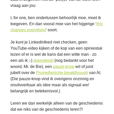
vraag aan jou:
I, for one, ben ondertussen behoorlijk moe, moet ik
toegeven. En dan vooral moe van het hijgerige ‘
this
changes everything
’ soort.
Je kunt je Linkedinfeed niet checken, geen
YouTube-video kijken of de kop van een opiniestuk
lezen of er is wel de kans dat een witte man - zo
een als ik ;-)
doemdenkt
(nog bedankt voor het
woord, Mr. de Bie), een
pauze-knop
wil of juist
jubelt over de
P
rometheïsch
e
breakthrough
van AI.
(Die pauze-knop vind ik overigens onzinnig en
onuitvoerbaar als idee maar als signaal
wel
belangrijk
en betekenisvol.)
Leren we dan werkelijk alleen van de geschiedenis
dat we niks van de geschiedenis leren?!