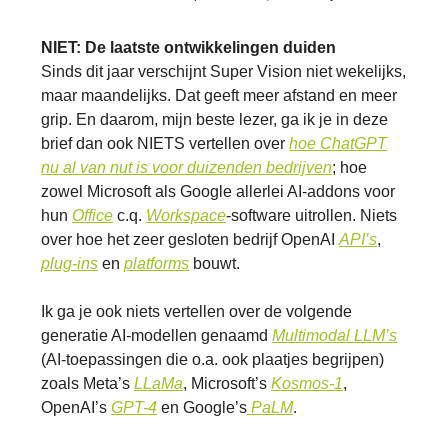
NIET: De laatste ontwikkelingen duiden
Sinds dit jaar verschijnt Super Vision niet wekelijks,
maar maandelijks. Dat geeft meer afstand en meer
grip. En daarom, mijn beste lezer, ga ik je in deze
brief dan ook NIETS vertellen over
hoe ChatGPT
nu al van nut is voor duizenden bedrijven
; hoe
zowel Microsoft als Google allerlei AI-addons voor
hun
Office
c.q.
Workspace
-software uitrollen. Niets
over hoe het zeer gesloten bedrijf OpenAI
API’s
,
plug-ins
en
platforms
bouwt.
Ik ga je ook niets vertellen over de volgende
generatie AI-modellen genaamd
Multimodal LLM’s
(AI-toepassingen die o.a. ook plaatjes begrijpen)
zoals Meta’s
LLaMa
, Microsoft’s
Kosmos-1
,
OpenAI’s
GPT-4
en Google’s
PaLM
.