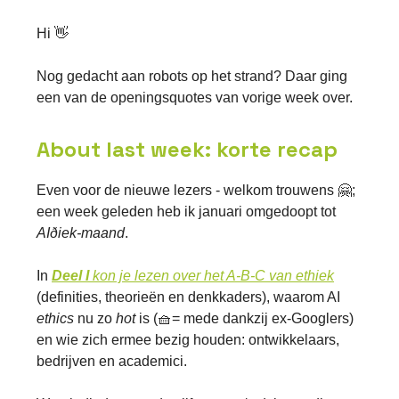
Hi 👋
Nog gedacht aan robots op het strand? Daar ging
een van de openingsquotes van vorige week over.
About last week: korte recap
Even voor de nieuwe lezers - welkom trouwens 🤗;
een week geleden heb ik januari omgedoopt tot
AIðiek-maand
.
In
Deel I
kon je lezen over het A-B-C van ethiek
(definities, theorieën en denkkaders), waarom AI
ethics
nu zo
hot
is (🧺= mede dankzij ex-Googlers)
en wie zich ermee bezig houden: ontwikkelaars,
bedrijven en academici.