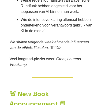
Welke regels journalisten van Bayerische
Rundfunk hebben opgesteld voor het
toepassen van AI binnen hun werk;
Wie de intentieverklaring allemaal hebben
ondertekend voor 'verantwoord gebruik van
KI in de media'.
We sluiten volgende week af met de influencers
van de ethiek: filosofen.
🧔🏽‍♂️😬
Veel longread-plezier weer!
Groet, Laurens
Vreekamp
🚨 New Book
Announcement 📕