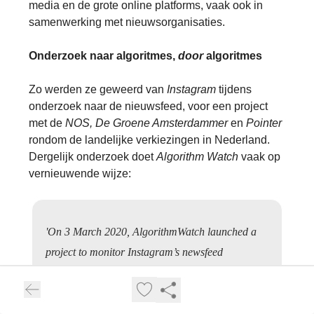
media en de grote online platforms, vaak ook in
samenwerking met nieuwsorganisaties.
Onderzoek naar algoritmes,
door
algoritmes
Zo werden ze geweerd van
Instagram
tijdens
onderzoek naar de nieuwsfeed, voor een project
met de
NOS, De Groene Amsterdammer
en
Pointer
rondom de landelijke verkiezingen in Nederland.
Dergelijk onderzoek doet
Algorithm Watch
vaak op
vernieuwende wijze:
'On 3 March 2020, AlgorithmWatch launched a
project to monitor Instagram’s newsfeed
algorithm. Volunteers could install a browser add-
on that scraped their Instagram newsfeeds. Data
was sent to a database we used to study how