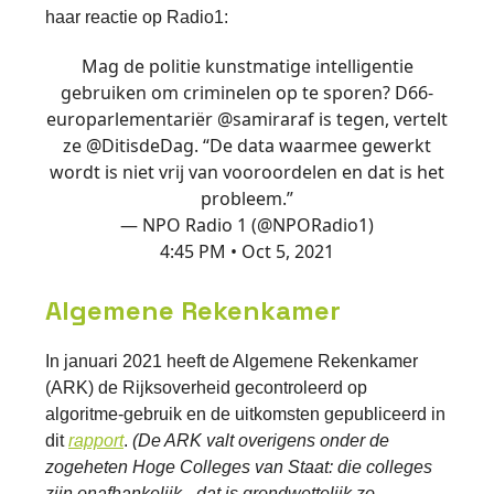
haar reactie op Radio1:
Mag de politie kunstmatige intelligentie
gebruiken om criminelen op te sporen? D66-
europarlementariër
@samiraraf
is tegen, vertelt
ze
@DitisdeDag
. “De data waarmee gewerkt
wordt is niet vrij van vooroordelen en dat is het
probleem.”
— NPO Radio 1 (@NPORadio1)
4:45 PM • Oct 5, 2021
Algemene Rekenkamer
In januari 2021 heeft de Algemene Rekenkamer
(ARK) de Rijksoverheid gecontroleerd op
algoritme-gebruik en de uitkomsten gepubliceerd in
dit
rapport
.
(De ARK valt overigens onder de
zogeheten Hoge Colleges van Staat: die colleges
zijn onafhankelijk - dat is grondwettelijk zo