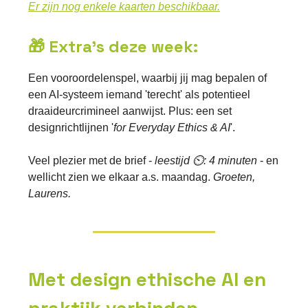
Er zijn nog enkele kaarten beschikbaar.
🎁 Extra's deze week:
Een vooroordelenspel, waarbij jij mag bepalen of
een AI-systeem iemand 'terecht' als potentieel
draaideurcrimineel aanwijst. Plus: een set
designrichtlijnen '
for Everyday Ethics & AI
'.
Veel plezier met de brief -
leestijd ⏲: 4 minuten
- en
wellicht zien we elkaar a.s. maandag.
Groeten,
Laurens.
Met design ethische AI en