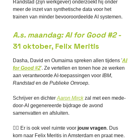
Randstad (zijn werkgever) onderzoekt hij onder
meer de inzet van synthetische data voor het
trainen van minder bevooroordeelde AI systemen.
A.s. maandag: AI for Good #2 -
31 oktober, Felix Meritis
Dasha, David en Oumaima spreken allen tijdens '
AI
for Good #2
'. Ze vertellen en tonen hoe ze werken
aan verantwoorde AI-toepassingen voor
IBM
,
Randstad
en de
Publieke Omroep
.
Schrijver en dichter
Aaron Mirck
zal met een mede-
door-AI gegenereerde bijdrage de avond
samenvatten en afsluiten.
👉🏽 Er is ook veel ruimte voor
jouw vragen
. Dus
kom naar Felix Meritis in Amsterdam en praat mee.