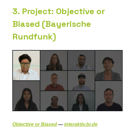
3. Project: Objective or
Biased (Bayerische
Rundfunk)
Objective or Biased
—
interaktiv.br.de