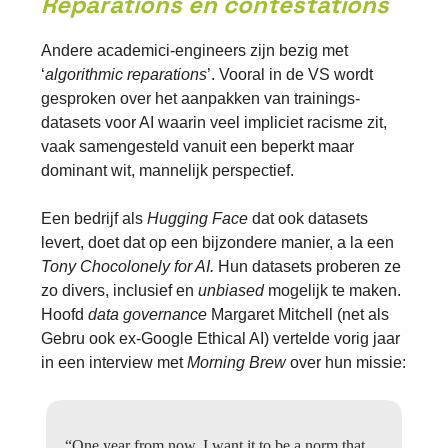
Reparations en contestations
Andere academici-engineers zijn bezig met
‘
algorithmic
reparations
’. Vooral in de VS wordt
gesproken over het aanpakken van trainings-
datasets voor AI waarin veel impliciet racisme zit,
vaak samengesteld vanuit een beperkt maar
dominant wit, mannelijk perspectief.
Een bedrijf als
Hugging Face
dat ook datasets
levert, doet dat op een bijzondere manier, a la een
Tony Chocolonely for AI.
Hun datasets proberen ze
zo divers, inclusief en
unbiased
mogelijk te maken.
Hoofd
data governance
Margaret Mitchell (net als
Gebru ook ex-Google Ethical AI) vertelde vorig jaar
in een interview met
Morning Brew
over hun missie:
“One year from now, I want it to be a norm that