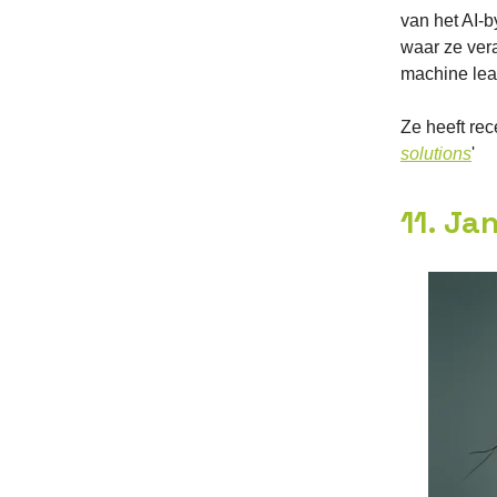
van het AI-
waar ze ver
machine lea
Ze heeft rec
solutions
'
11. Ja