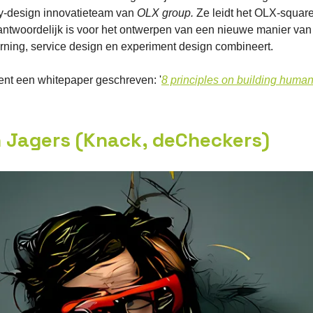
by-design innovatieteam van
OLX group.
Ze leidt het OLX-squared 
antwoordelijk is voor het ontwerpen van een nieuwe manier van
rning, service design en experiment design combineert.
ent een whitepaper geschreven: '
8 principles on building human
n Jagers (Knack, deCheckers)