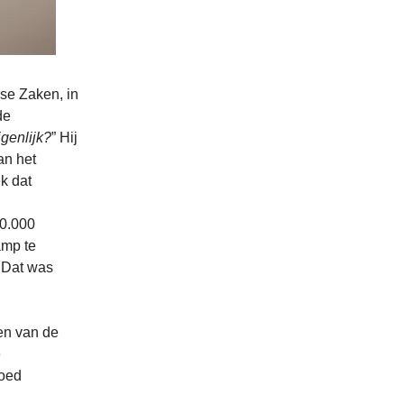
se Zaken, in
de
genlijk?
” Hij
an het
k dat
00.000
amp te
. Dat was
en van de
e
goed