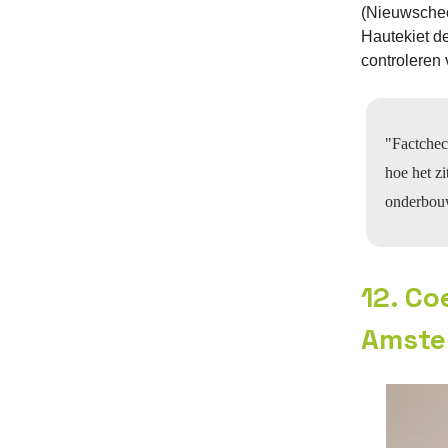
(Nieuwschec
Hautekiet de
controleren v
"Factchec
hoe het zi
onderbou
12. Co
Amste