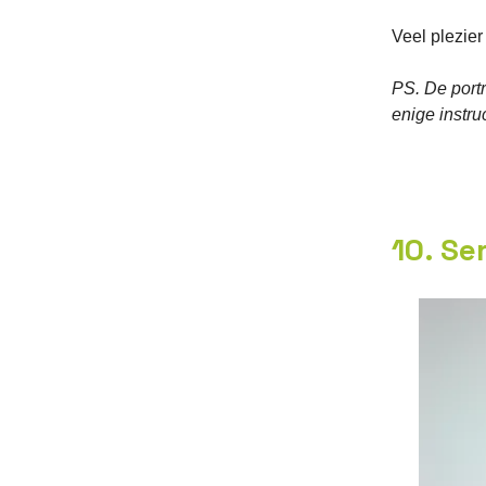
Veel plezie
PS. De port
enige instr
10. Se