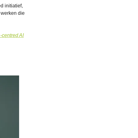
initiatief,
 werken die
-centred AI