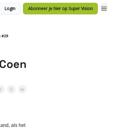
Login
Abonneer je hier op Super Vision
n #29
 Coen
and, als het