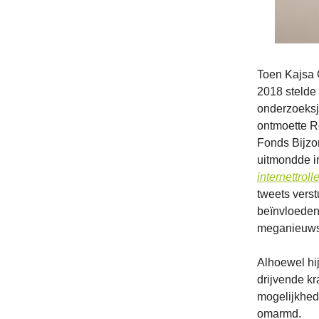
Toen Kajsa 
2018 stelde
onderzoeksj
ontmoette R
Fonds Bijzo
uitmondde in
internettroll
tweets vers
beïnvloeden
meganieuws,
Alhoewel hij
drijvende k
mogelijkhed
omarmd.