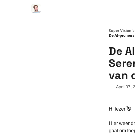
Super Vision
De AI-pioniers
De A
Sere
van 
April 07, 
Hi lezer 👋,
Hier weer d
gaat om toe