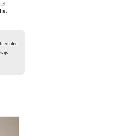
ael
 het
chterhalen
ewijs