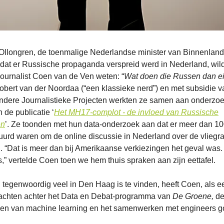
Ollongren, de toenmalige Nederlandse minister van Binnenland
 dat er Russische propaganda verspreid werd in Nederland, wil
ournalist Coen van de Ven weten: “
Wat doen die Russen dan ei
obert van der Noordaa (“een klassieke nerd”) en met subsidie v
ndere Journalistieke Projecten werkten ze samen aan onderzoe
 de publicatie ‘
Het MH17-complot - de invloed van Russische
en
’. Ze toonden met hun data-onderzoek aan dat er meer dan 1
tuurd waren om de online discussie in Nederland over de vliegr
. “Dat is meer dan bij Amerikaanse verkiezingen het geval was
” vertelde Coen toen we hem thuis spraken aan zijn eettafel.
 tegenwoordig veel in Den Haag is te vinden, heeft Coen, als e
rachten achter het Data en Debat-programma van
De Groene,
d
en van machine learning en het samenwerken met engineers 