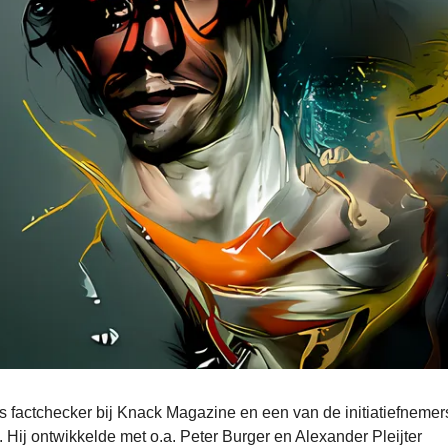
s factchecker bij Knack Magazine en een van de initiatiefnemer
. Hij ontwikkelde met o.a. Peter Burger en Alexander Pleijter