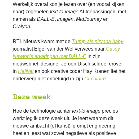
Werkelijk overal kon je lezen over (en vooral kijken
naar) zogeheten
text-to-image
AI-toepassingen, met
namen als
DALL-E
,
Imagen
,
MidJourney
en
Craiyon.
RTL Nieuws kwam met de
Trump als nirvana baby
,
journalist Elger van der Wel verwees naar
Casey
Newton's ervaringen met DALL-E
in zijn
nieuwsbrief, designer Jeroen Disch schreef erover
in
Halfvet
en ook creative coder Hay Kranen liet het
onderwerp niet onbetuigd in zijn
Circulaire
.
Deze week
Hoe de technologie achter
text-to-image
precies
werkt leg ik deze week uit. Je leert waarom dit
nieuwe ambacht (of kunst) 'prompt engineering'
heet en leest wat zowel negatieve als positieve