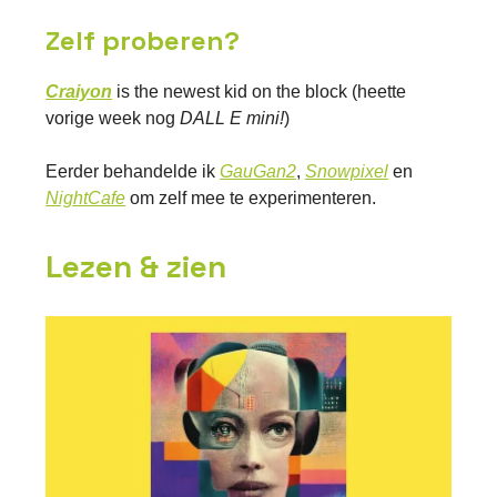
Zelf proberen?
Craiyon
is the newest kid on the block (heette
vorige week nog
DALL E mini!
)
Eerder behandelde ik
GauGan2
,
Snowpixel
en
NightCafe
om zelf mee te experimenteren.
Lezen & zien