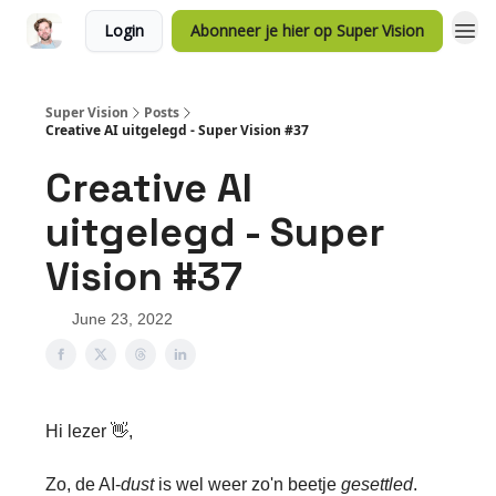
Login
Abonneer je hier op Super Vision
Super Vision
Posts
Creative AI uitgelegd - Super Vision #37
Creative AI
uitgelegd - Super
Vision #37
June 23, 2022
Hi lezer 👋,
Zo, de AI-
dust
is wel weer zo'n beetje
gesettled
.