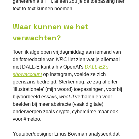
genereren als TTI, alleen zou je de toepassing hier
text-to-text kunnen noemen.
Waar kunnen we het
verwachten?
Toen ik afgelopen vrijdagmiddag aan iemand van
de fotoredactie van
NRC
liet zien wat je allemaal
met DALL-E kunt a.h.v OpenAI's
DALL-E2's
showaccount
op Instagram, voelde ze zich
geenszins bedreigd. Sterker nog, ze zag allerlei
'illustrationele' (mijn woord) toepassingen, voor bij
bijvoorbeeld essays,
what-if
verhalen en voor
beelden bij meer abstracte (vaak digitale)
onderwerpen zoals crypto, cybercrime maar ook
voor #metoo.
Youtuber/designer Linus Bowman analyseert dat