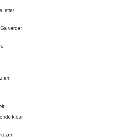
 letter
 Ga verder
n.
zien:
ft.
fende kleur
ekozen