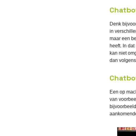
Chatbo
Denk bijvoo
in verschill
maar een bep
heeft. In da
kan niet om
dan volgens
Chatbo
Een op mach
van voorbee
bijvoorbeel
aankomende