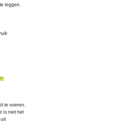
te leggen.
ruik
ne
t te voeren.
 is niet het
uit