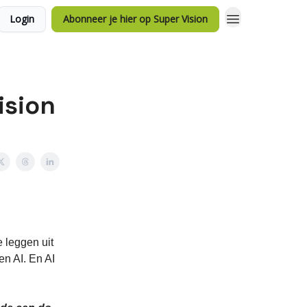
Login
Abonneer je hier op Super Vision
ision
 leggen uit
en AI. En AI