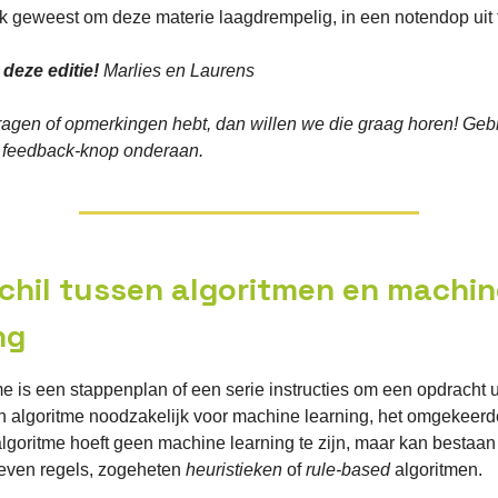
jk geweest om deze materie laagdrempelig, in een notendop uit 
 deze editie!
Marlies en Laurens
vragen of opmerkingen hebt, dan willen we die graag horen! Geb
 feedback-knop onderaan.
schil tussen algoritmen en machi
ng
e is een stappenplan of een serie instructies om een opdracht ui
n algoritme noodzakelijk voor machine learning, het omgekeerde
lgoritme hoeft geen machine learning te zijn, maar kan bestaan 
even regels, zogeheten
heuristieken
of
rule-based
algoritmen.