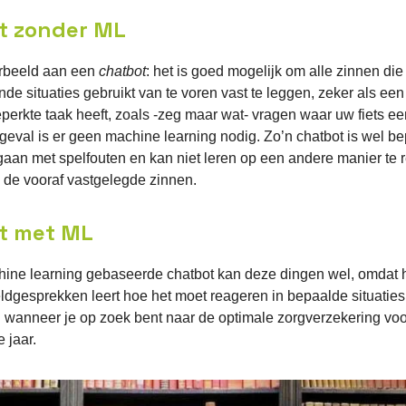
t zonder ML
rbeeld aan een
chatbot
: het is goed mogelijk om alle zinnen die
ende situaties gebruikt van te voren vast te leggen, zeker als een
erkte taak heeft, zoals -zeg maar wat- vragen waar uw fiets ee
t geval is er geen machine learning nodig. Zo’n chatbot is wel be
gaan met spelfouten en kan niet leren op een andere manier te 
 de vooraf vastgelegde zinnen.
t met ML
ine learning gebaseerde chatbot kan deze dingen wel, omdat h
ldgesprekken leert hoe het moet reageren in bepaalde situaties
d wanneer je op zoek bent naar de optimale zorgverzekering voo
 jaar.