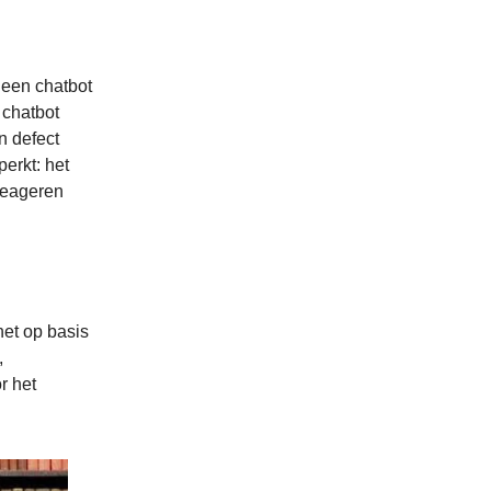
 een chatbot
 chatbot
n defect
perkt: het
reageren
et op basis
,
r het