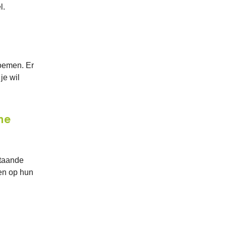
l.
emen. Er
je wil
me
staande
ken op hun