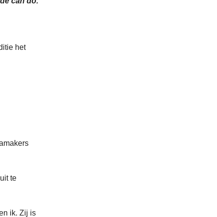
ode can do.
itie het
iamakers
it te
 ik. Zij is