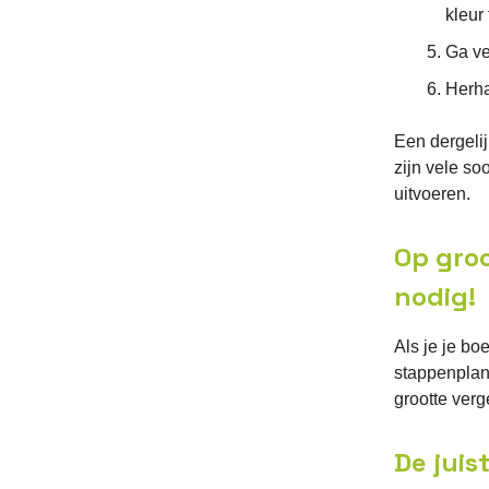
kleur
Ga ve
Herha
Een dergeli
zijn vele so
uitvoeren.
Op groo
nodig!
Als je je bo
stappenplan
grootte verge
De juis