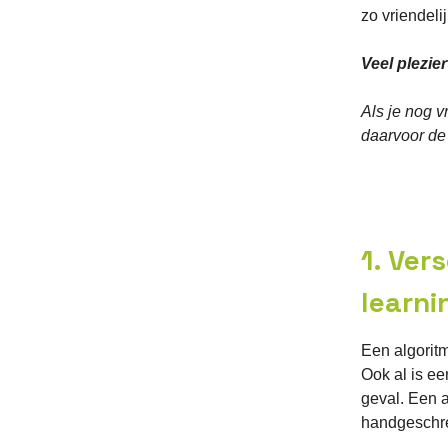
zo vriendeli
Veel plezier
Als je nog 
daarvoor de
1. Ver
learni
Een algoritm
Ook al is ee
geval. Een a
handgeschr