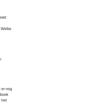
rekt
. Welke
n:
e er nog
t boek
 het