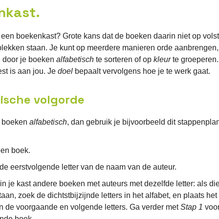
nkast.
 een boekenkast? Grote kans dat de boeken daarin niet op volst
 plekken staan. Je kunt op meerdere manieren orde aanbrengen,
d door je boeken
alfabetisch
te sorteren of op
kleur
te groeperen
est is aan jou. Je
doel
bepaalt vervolgens hoe je te werk gaat.
ische volgorde
je boeken
alfabetisch
, dan gebruik je bijvoorbeeld dit stappenpla
en boek.
de eerstvolgende letter van de naam van de auteur.
in je kast andere boeken met auteurs met dezelfde letter: als di
taan, zoek de dichtstbijzijnde letters in het alfabet, en plaats he
n de voorgaande en volgende letters. Ga verder met
Stap 1
voor
nde boek.