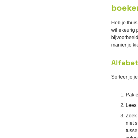
boeke
Heb je thuis
willekeurig
bijvoorbeel
manier je ki
Alfabet
Sorteer je 
Pak e
Lees 
Zoek 
niet s
tusse
volge