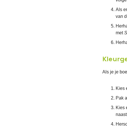
Als e
van d
Herh
met
S
Herha
Kleurg
Als je je b
Kies 
Pak a
Kies 
naast
Hersc