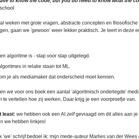
ave to know the code, but you do need to know what the c
.school
al weken met grote vragen, abstracte concepten en filosofische
n, gaan we 'gewoon' weer lekker praktisch. Je leert in deze ed
en algoritme is - stap voor stap uitgelegd.
lgoritmes in relatie staan tot ML.
m je als mediamaker dat onderscheid moet kennen.
en we voor ons boek een aantal 'algoritmisch onderlegde' med
te vertellen hoe zij werken. Daar krijg je een voorproefje van.
t least:
we
hebben ook een AI
zelf
gevraagd om dit alles aan je u
En we hebben linkjes!
ik 'we' schrijf bedoel ik: mijn mede-auteur Marlies van der Wees en