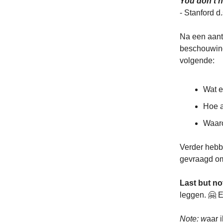
You don’t h
- Stanford d
Na een aant
beschouwinge
volgende:
Wat e
Hoe a
Waaro
Verder hebb
gevraagd om 
Last but no
leggen. 🤗 
Note: w
aar 