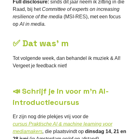
Full disclosure:
sinds dit jaar neem ik zitting in die
Raad, bij het
Committee of experts on increasing
resilience of the media
(MSI-RES), met een focus
op
AI in media.
✅ Dat was' m
Tot volgende week, dan behandel ik muziek & AI!
Vergeet je feedback niet!
📣 Schrijf je in voor m'n AI-
introductiecursus
Er zijn nog drie plekjes vrij voor de
cursus
Praktische AI & machine learning voor
mediamakers
,
die plaatsvindt op
dinsdag 14, 21 en
28 juni
(in Amsterdam en/of op afstand).