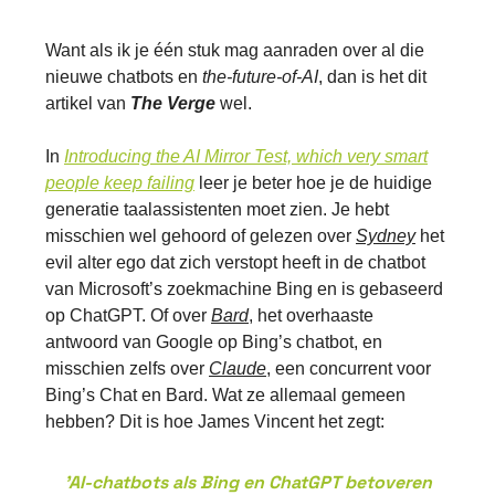
Want als ik je één stuk mag aanraden over al die
nieuwe chatbots en
the-future-of-AI
, dan is het dit
artikel van
The Verge
wel.
In
Introducing the AI Mirror Test, which very smart
people keep failing
leer je beter hoe je de huidige
generatie taalassistenten moet zien. Je hebt
misschien wel gehoord of gelezen over
Sydney
het
evil alter ego dat zich verstopt heeft in de chatbot
van Microsoft’s zoekmachine Bing en is gebaseerd
op ChatGPT. Of over
Bard
, het overhaaste
antwoord van Google op Bing’s chatbot, en
misschien zelfs over
Claude
, een concurrent voor
Bing’s Chat en Bard. Wat ze allemaal gemeen
hebben? Dit is hoe James Vincent het zegt:
'AI-chatbots als Bing en ChatGPT betoveren